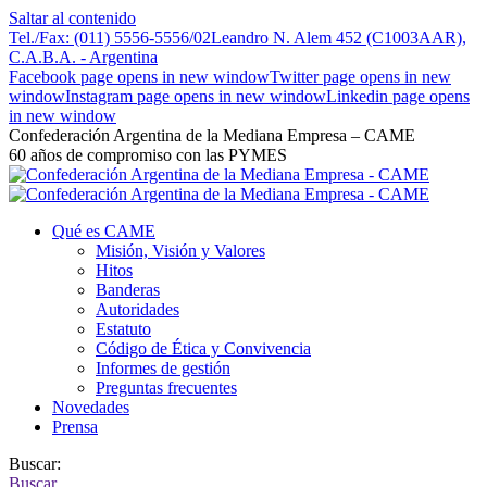
Saltar al contenido
Tel./Fax: (011) 5556-5556/02
Leandro N. Alem 452 (C1003AAR),
C.A.B.A. - Argentina
Facebook page opens in new window
Twitter page opens in new
window
Instagram page opens in new window
Linkedin page opens
in new window
Confederación Argentina de la Mediana Empresa – CAME
60 años de compromiso con las PYMES
Qué es CAME
Misión, Visión y Valores
Hitos
Banderas
Autoridades
Estatuto
Código de Ética y Convivencia
Informes de gestión
Preguntas frecuentes
Novedades
Prensa
Buscar:
Buscar