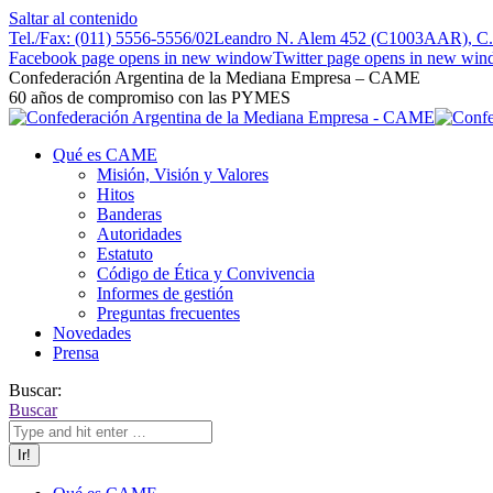
Saltar al contenido
Tel./Fax: (011) 5556-5556/02
Leandro N. Alem 452 (C1003AAR), C.A
Facebook page opens in new window
Twitter page opens in new wi
Confederación Argentina de la Mediana Empresa – CAME
60 años de compromiso con las PYMES
Qué es CAME
Misión, Visión y Valores
Hitos
Banderas
Autoridades
Estatuto
Código de Ética y Convivencia
Informes de gestión
Preguntas frecuentes
Novedades
Prensa
Buscar:
Buscar