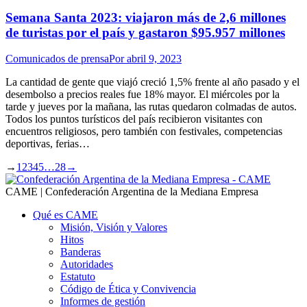
Semana Santa 2023: viajaron más de 2,6 millones
de turistas por el país y gastaron $95.957 millones
Comunicados de prensa
Por
abril 9, 2023
La cantidad de gente que viajó creció 1,5% frente al año pasado y el
desembolso a precios reales fue 18% mayor. El miércoles por la
tarde y jueves por la mañana, las rutas quedaron colmadas de autos.
Todos los puntos turísticos del país recibieron visitantes con
encuentros religiosos, pero también con festivales, competencias
deportivas, ferias…
→
1
2
3
4
5
…
28
→
CAME | Confederación Argentina de la Mediana Empresa
Qué es CAME
Misión, Visión y Valores
Hitos
Banderas
Autoridades
Estatuto
Código de Ética y Convivencia
Informes de gestión