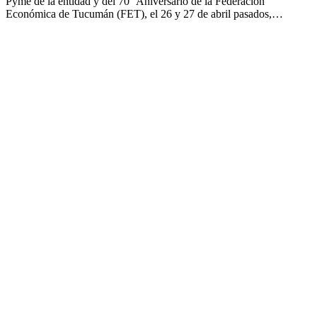
Pyme de la entidad y del 70° Aniversario de la Federación
Económica de Tucumán (FET), el 26 y 27 de abril pasados,…