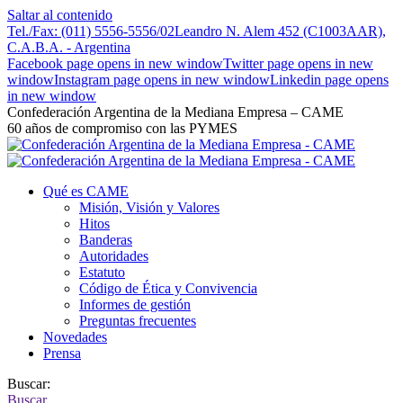
Saltar al contenido
Tel./Fax: (011) 5556-5556/02
Leandro N. Alem 452 (C1003AAR),
C.A.B.A. - Argentina
Facebook page opens in new window
Twitter page opens in new
window
Instagram page opens in new window
Linkedin page opens
in new window
Confederación Argentina de la Mediana Empresa – CAME
60 años de compromiso con las PYMES
Qué es CAME
Misión, Visión y Valores
Hitos
Banderas
Autoridades
Estatuto
Código de Ética y Convivencia
Informes de gestión
Preguntas frecuentes
Novedades
Prensa
Buscar:
Buscar