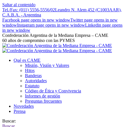
Saltar al contenido
Tel./Fax: (011) 5556-5556/02
Leandro N. Alem 452 (C1003AAR),
C.A.B.A. - Argentina
Facebook page opens in new window
Twitter page opens in new
window
Instagram page opens in new window
Linkedin page opens
in new window
Confederación Argentina de la Mediana Empresa – CAME
60 años de compromiso con las PYMES
Qué es CAME
Misión, Visión y Valores
Hitos
Banderas
Autoridades
Estatuto
Código de Ética y Convivencia
Informes de gestión
Preguntas frecuentes
Novedades
Prensa
Buscar:
Buscar