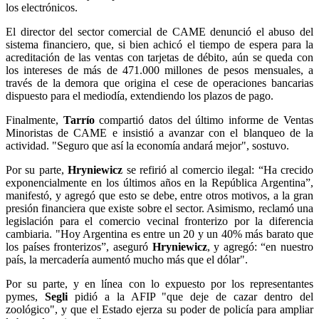
los electrónicos.
El director del sector comercial de CAME denunció el abuso del
sistema financiero, que, si bien achicó el tiempo de espera para la
acreditación de las ventas con tarjetas de débito, aún se queda con
los intereses de más de 471.000 millones de pesos mensuales, a
través de la demora que origina el cese de operaciones bancarias
dispuesto para el mediodía, extendiendo los plazos de pago.
Finalmente,
Tarrío
compartió datos del último informe de Ventas
Minoristas de CAME e insistió a avanzar con el blanqueo de la
actividad. "Seguro que así la economía andará mejor", sostuvo.
Por su parte,
Hryniewicz
se refirió al comercio ilegal: “Ha crecido
exponencialmente en los últimos años en la República Argentina”,
manifestó, y agregó que esto se debe, entre otros motivos, a la gran
presión financiera que existe sobre el sector. Asimismo, reclamó una
legislación para el comercio vecinal fronterizo por la diferencia
cambiaria. "Hoy Argentina es entre un 20 y un 40% más barato que
los países fronterizos”, aseguró
Hryniewicz
, y agregó: “en nuestro
país, la mercadería aumentó mucho más que el dólar".
Por su parte, y en línea con lo expuesto por los representantes
pymes,
Segli
pidió a la AFIP "que deje de cazar dentro del
zoológico", y que el Estado ejerza su poder de policía para ampliar