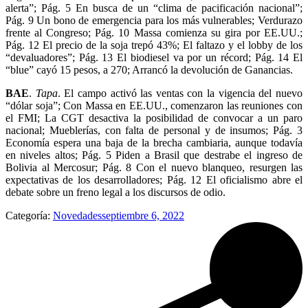
alerta”; Pág. 5 En busca de un “clima de pacificación nacional”;
Pág. 9 Un bono de emergencia para los más vulnerables; Verdurazo
frente al Congreso; Pág. 10 Massa comienza su gira por EE.UU.;
Pág. 12 El precio de la soja trepó 43%; El faltazo y el lobby de los
“devaluadores”; Pág. 13 El biodiesel va por un récord; Pág. 14 El
“blue” cayó 15 pesos, a 270; Arrancó la devolución de Ganancias.
BAE
.
Tapa
. El campo activó las ventas con la vigencia del nuevo
“dólar soja”; Con Massa en EE.UU., comenzaron las reuniones con
el FMI; La CGT desactiva la posibilidad de convocar a un paro
nacional; Mueblerías, con falta de personal y de insumos; Pág. 3
Economía espera una baja de la brecha cambiaria, aunque todavía
en niveles altos; Pág. 5 Piden a Brasil que destrabe el ingreso de
Bolivia al Mercosur; Pág. 8 Con el nuevo blanqueo, resurgen las
expectativas de los desarrolladores; Pág. 12 El oficialismo abre el
debate sobre un freno legal a los discursos de odio.
Categoría:
Novedades
septiembre 6, 2022