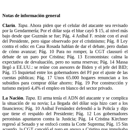
Notas de información general
Clarín
.
Tapa
. Ahora piden que el celular del atacante sea revisado
por la Gendarmería; Por el dólar soja el blue cayó $ 15, al nivel más
bajo desde que Guzmán se fue; Pág. 4 Aníbal F. resiste con el aval
del Presidente, pero sigue observado por el cristinismo; Pág. 8 Ley
contra el odio: en Casa Rosada hablan de dar el debate, pero dudan
de cómo avanzar; Pág. 10 Para no romper, la CGT clausuró el
debate de un paro por Cristina; Pág. 13 Economistas: calma la
expectativa de devaluación, pero no suma reservas; Pág. 14 Massa
llegó a EE.UU.: se reúne con asesores de Biden y el jefe del BID;
Pág. 15 Inquietud entre los gobernadores del PJ por el ajuste de las
cuentas públicas; Pág. 17 Unos 65.000 hogares renuncian a los
subsidios para comprar dólar ahorro; Pág. 19 Por construcción y
turismo mejoró 4,4% el empleo en blanco del sector privado.
La Nación
.
Tapa
. El arma tenía el ADN del atacante y se complica
la situación de su novia; La llegada del dólar soja hizo caer a los
financieros; Pág. 10 Aníbal Fernández defendió a la Policía y dijo
que tiene el respaldo del Presidente; Pág. 12 Los gobernadores
peronistas apuntaron contra la Justicia; Pág. 14 Cristina Kirchner
regresó al Senado y se enfocó contra la Corte Suprema; Pág. 15 Sin
acuerdo, la CGT canceló el paro en apoyo a Cristina que impulsaba