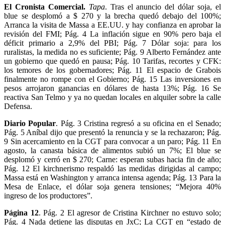
El Cronista Comercial.
Tapa
. Tras el anuncio del dólar soja, el
blue se desplomó a $ 270 y la brecha quedó debajo del 100%;
Arranca la visita de Massa a EE.UU. y hay confianza en aprobar la
revisión del FMI; Pág. 4 La inflación sigue en 90% pero baja el
déficit primario a 2,9% del PBI; Pág. 7 Dólar soja: para los
ruralistas, la medida no es suficiente; Pág. 9 Alberto Fernández ante
un gobierno que quedó en pausa; Pág. 10 Tarifas, recortes y CFK:
los temores de los gobernadores; Pág. 11 El espacio de Grabois
finalmente no rompe con el Gobierno; Pág. 15 Las inversiones en
pesos arrojaron ganancias en dólares de hasta 13%; Pág. 16 Se
reactiva San Telmo y ya no quedan locales en alquiler sobre la calle
Defensa.
Diario Popular
. Pág. 3 Cristina regresó a su oficina en el Senado;
Pág. 5 Aníbal dijo que presentó la renuncia y se la rechazaron; Pág.
9 Sin acercamiento en la CGT para convocar a un paro; Pág. 11 En
agosto, la canasta básica de alimentos subió un 7%; El blue se
desplomó y cerró en $ 270; Carne: esperan subas hacia fin de año;
Pág. 12 El kirchnerismo respaldó las medidas dirigidas al campo;
Massa está en Washington y arranca intensa agenda; Pág. 13 Para la
Mesa de Enlace, el dólar soja genera tensiones; “Mejora 40%
ingreso de los productores”.
Página 12
. Pág. 2 El agresor de Cristina Kirchner no estuvo solo;
Pág. 4 Nada detiene las disputas en JxC; La CGT en “estado de