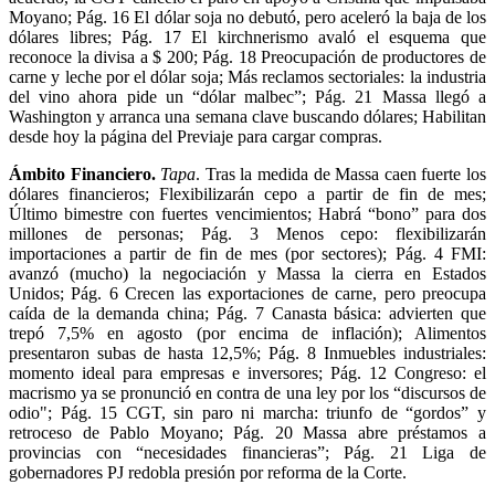
Moyano; Pág. 16 El dólar soja no debutó, pero aceleró la baja de los
dólares libres; Pág. 17 El kirchnerismo avaló el esquema que
reconoce la divisa a $ 200; Pág. 18 Preocupación de productores de
carne y leche por el dólar soja; Más reclamos sectoriales: la industria
del vino ahora pide un “dólar malbec”; Pág. 21 Massa llegó a
Washington y arranca una semana clave buscando dólares; Habilitan
desde hoy la página del Previaje para cargar compras.
Ámbito Financiero.
Tapa
. Tras la medida de Massa caen fuerte los
dólares financieros; Flexibilizarán cepo a partir de fin de mes;
Último bimestre con fuertes vencimientos; Habrá “bono” para dos
millones de personas; Pág. 3 Menos cepo: flexibilizarán
importaciones a partir de fin de mes (por sectores); Pág. 4 FMI:
avanzó (mucho) la negociación y Massa la cierra en Estados
Unidos; Pág. 6 Crecen las exportaciones de carne, pero preocupa
caída de la demanda china; Pág. 7 Canasta básica: advierten que
trepó 7,5% en agosto (por encima de inflación); Alimentos
presentaron subas de hasta 12,5%; Pág. 8 Inmuebles industriales:
momento ideal para empresas e inversores; Pág. 12 Congreso: el
macrismo ya se pronunció en contra de una ley por los “discursos de
odio"; Pág. 15 CGT, sin paro ni marcha: triunfo de “gordos” y
retroceso de Pablo Moyano; Pág. 20 Massa abre préstamos a
provincias con “necesidades financieras”; Pág. 21 Liga de
gobernadores PJ redobla presión por reforma de la Corte.