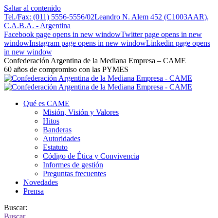
Saltar al contenido
Tel./Fax: (011) 5556-5556/02
Leandro N. Alem 452 (C1003AAR),
C.A.B.A. - Argentina
Facebook page opens in new window
Twitter page opens in new
window
Instagram page opens in new window
Linkedin page opens
in new window
Confederación Argentina de la Mediana Empresa – CAME
60 años de compromiso con las PYMES
Qué es CAME
Misión, Visión y Valores
Hitos
Banderas
Autoridades
Estatuto
Código de Ética y Convivencia
Informes de gestión
Preguntas frecuentes
Novedades
Prensa
Buscar:
Buscar