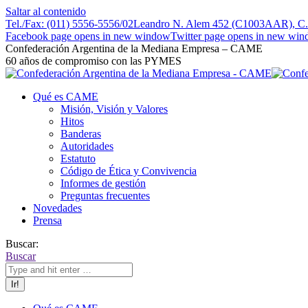
Saltar al contenido
Tel./Fax: (011) 5556-5556/02
Leandro N. Alem 452 (C1003AAR), C.A
Facebook page opens in new window
Twitter page opens in new wi
Confederación Argentina de la Mediana Empresa – CAME
60 años de compromiso con las PYMES
Qué es CAME
Misión, Visión y Valores
Hitos
Banderas
Autoridades
Estatuto
Código de Ética y Convivencia
Informes de gestión
Preguntas frecuentes
Novedades
Prensa
Buscar:
Buscar