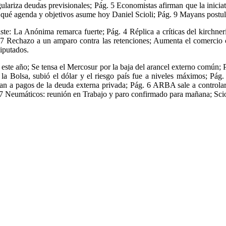
gulariza deudas previsionales; Pág. 5 Economistas afirman que la iniciat
qué agenda y objetivos asume hoy Daniel Scioli; Pág. 9 Mayans postuló 
ste: La Anónima remarca fuerte; Pág. 4 Réplica a críticas del kirchner
g. 7 Rechazo a un amparo contra las retenciones; Aumenta el comercio 
Diputados.
0% este año; Se tensa el Mercosur por la baja del arancel externo común; P
ó la Bolsa, subió el dólar y el riesgo país fue a niveles máximos; P
 van a pagos de la deuda externa privada; Pág. 6 ARBA sale a controla
g. 17 Neumáticos: reunión en Trabajo y paro confirmado para mañana; Sc