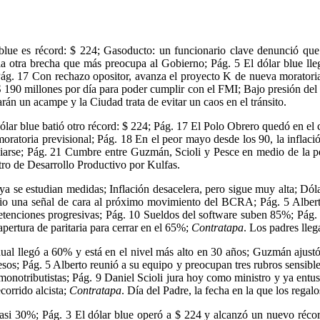
 blue es récord: $ 224; Gasoducto: un funcionario clave denunció qu
 la otra brecha que más preocupa al Gobierno; Pág. 5 El dólar blue lle
Pág. 17 Con rechazo opositor, avanza el proyecto K de nueva moratori
90 millones por día para poder cumplir con el FMI; Bajo presión del mer
harán un acampe y la Ciudad trata de evitar un caos en el tránsito.
dólar blue batió otro récord: $ 224; Pág. 17 El Polo Obrero quedó en el c
ratoria previsional; Pág. 18 En el peor mayo desde los 90, la inflac
ciarse; Pág. 21 Cumbre entre Guzmán, Scioli y Pesce en medio de la pé
stro de Desarrollo Productivo por Kulfas.
 ya se estudian medidas; Inflación desacelera, pero sigue muy alta; Dó
y dio una señal de cara al próximo movimiento del BCRA; Pág. 5 Albe
enciones progresivas; Pág. 10 Sueldos del software suben 85%; Pág. 12
ertura de paritaria para cerrar en el 65%;
Contratapa
. Los padres lleg
ual llegó a 60% y está en el nivel más alto en 30 años; Guzmán ajustó
sos; Pág. 5 Alberto reunió a su equipo y preocupan tres rubros sensibles
 monotributistas; Pág. 9 Daniel Scioli jura hoy como ministro y ya ent
corrido alcista;
Contratapa
. Día del Padre, la fecha en la que los regal
si 30%; Pág. 3 El dólar blue operó a $ 224 y alcanzó un nuevo récord