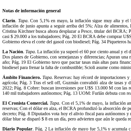
Notas de información general
Clarín
.
Tapa
. Con 5,1% en mayo, la inflación sigue muy alta y el
inflación de junio apunta a seguir arriba del 5%; Alza de alimentos,
Cristina Kirchner busca ahora desplazar a Pesce, titular del BCRA; 
casi $ 29.000 a los trabajadores; Pág. 20 El BCRA debe comprar U$S 1
Gobierno eleva el corte del gasoil con biodiesel; Pág. 34 Piqueteros 
La Nación
.
Tapa
. La inflación ya superó el 60 por ciento anual y el 
Dos planes de Gobierno, con semejanzas y diferencias; Apuran una mo
año; Pág. 19 El Gobierno tuvo que pactar tasas más altas para finan
biodiesel para frenar la falta de combustible; Scioli asume como mini
Ámbito Financiero.
Tapa
. Reservas: hay récord de importaciones y
agrícola; Pág. 3 Tras el sell off, Guzmán convalidó alza de tasas 
2022; Pág. 8 Cobre: buscan inversiones por U$S 13.000 M con las ret
140 mil trabajadores autónomos; Pág. 13 UOM: Furlán debuta con reap
El Cronista Comercial.
Tapa
. Con el 5,1% de mayo, la inflación an
reservas; Con el dólar en alza, el BCRA profundizó la absorción de pe
decreto; Pág. 8 Diputados vota hoy el alivio fiscal para autónomos y
dólar blue se disparó $ 8 en un día, pero advierten que aún le queda re
Diario Popular
. Pág. 2 La inflación de mayo fue 5,1% y acumula ca