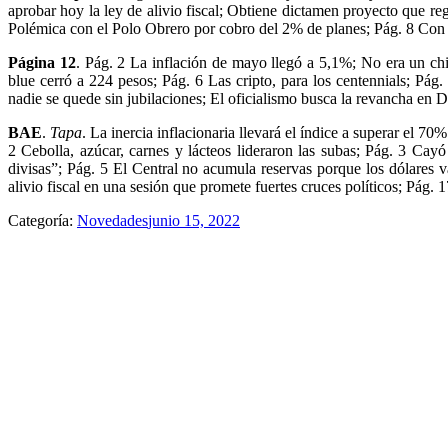
aprobar hoy la ley de alivio fiscal; Obtiene dictamen proyecto que re
Polémica con el Polo Obrero por cobro del 2% de planes; Pág. 8 Con 
Página 12
. Pág. 2 La inflación de mayo llegó a 5,1%; No era un chi
blue cerró a 224 pesos; Pág. 6 Las cripto, para los centennials; Pá
nadie se quede sin jubilaciones; El oficialismo busca la revancha en 
BAE
.
Tapa
. La inercia inflacionaria llevará el índice a superar el 7
2 Cebolla, azúcar, carnes y lácteos lideraron las subas; Pág. 3 Cay
divisas”; Pág. 5 El Central no acumula reservas porque los dólares
alivio fiscal en una sesión que promete fuertes cruces políticos; Pá
Categoría:
Novedades
junio 15, 2022