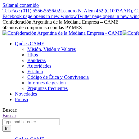
Saltar al contenido
Tel./Fax: (011) 5556-5556/02
Leandro N. Alem 452 (C1003AAR), C.A
Facebook page opens in new window
Twitter page opens in new wi
Confederación Argentina de la Mediana Empresa – CAME
60 años de compromiso con las PYMES
Qué es CAME
Misión, Visión y Valores
Hitos
Banderas
Autoridades
Estatuto
Código de Ética y Convivencia
Informes de gestión
Preguntas frecuentes
Novedades
Prensa
Buscar:
Buscar