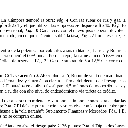
e La Cámpora demoró la obra; Pág. 4 Con las subas de luz y gas, la
gó a $ 224 y el que utilizan las empresas se disparó a $ 240; Pág. 16
a previsional; Pág. 19 Ganancias: con el nuevo piso deberán devolver
cado, creen que el Central subirá la tasa; Pág. 22 Por la escasez, el
entro de la polémica por cobrarles a sus militantes; Larreta y Bullrich:
ión ya superó el 60% anual; Pese al cepo, la carne aumentó 68% en un
rdida de reservas; Pág. 22 Gasoil: subirán de 5 a 12,5% el corte con
lar: CCL se acercó a $ 240 y blue saltó; Boom de venta de maquinaria
rto Fernández y Guzmán aceleran la firma del decreto de Presupuesto
 Diputados vota alivio fiscal para 4,5 millones de monotributistas y
an a su día con alto nivel de endeudamiento vía tarjeta de crédito.
 la tasa para sumar deuda y van por las importaciones para cuidar las
; Pág. 7 El debate por retenciones se reaviva con la baja en cobre por
usiasma a la “ola naranja”; Suplemento Finanzas y Mercados. Pág. 1 El
os no se compran online.
; Sigue en alza el riesgo país: 2126 puntos; Pág. 4 Diputados busca