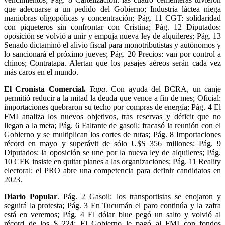
que adecuarse a un pedido del Gobierno; Industria láctea niega
maniobras oligopólicas y concentración; Pág. 11 CGT: solidaridad
con piqueteros sin confrontar con Cristina; Pág. 12 Diputados:
oposición se volvió a unir y empuja nueva ley de alquileres; Pág. 13
Senado dictaminó el alivio fiscal para monotributistas y autónomos y
lo sancionará el próximo jueves; Pág. 20 Precios: van por control a
chinos; Contratapa. Alertan que los pasajes aéreos serán cada vez
más caros en el mundo.
El Cronista Comercial.
Tapa
. Con ayuda del BCRA, un canje
permitió reducir a la mitad la deuda que vence a fin de mes; Oficial:
importaciones quebraron su techo por compras de energía; Pág. 4 El
FMI analiza los nuevos objetivos, tras reservas y déficit que no
llegan a la meta; Pág. 6 Faltante de gasoil: fracasó la reunión con el
Gobierno y se multiplican los cortes de rutas; Pág. 8 Importaciones
récord en mayo y superávit de sólo U$S 356 millones; Pág. 9
Diputados: la oposición se une por la nueva ley de alquileres; Pág.
10 CFK insiste en quitar planes a las organizaciones; Pág. 11 Reality
electoral: el PRO abre una competencia para definir candidatos en
2023.
Diario Popular
. Pág. 2 Gasoil: los transportistas se enojaron y
seguirá la protesta; Pág. 3 En Tucumán el paro continúa y la zafra
está en veremos; Pág. 4 El dólar blue pegó un salto y volvió al
récord de los $ 224; El Gobierno le pagó al FMI con fondos