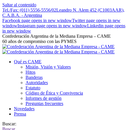
Saltar al contenido
Tel./Fax: (011) 5556-5556/02
Leandro N. Alem 452 (C1003AAR),
C.A.B.A. - Argentina
Facebook page opens in new window
Twitter page opens in new
window
Instagram page opens in new window
Linkedin page opens
in new window
Confederación Argentina de la Mediana Empresa – CAME
60 años de compromiso con las PYMES
Qué es CAME
Misión, Visión y Valores
Hitos
Banderas
Autoridades
Estatuto
Código de Ética y Convivencia
Informes de gestión
Preguntas frecuentes
Novedades
Prensa
Buscar:
Buscar