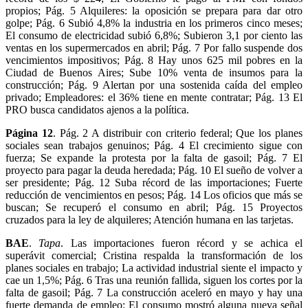
propios; Pág. 5 Alquileres: la oposición se prepara para dar otro
golpe; Pág. 6 Subió 4,8% la industria en los primeros cinco meses;
El consumo de electricidad subió 6,8%; Subieron 3,1 por ciento las
ventas en los supermercados en abril; Pág. 7 Por fallo suspende dos
vencimientos impositivos; Pág. 8 Hay unos 625 mil pobres en la
Ciudad de Buenos Aires; Sube 10% venta de insumos para la
construcción; Pág. 9 Alertan por una sostenida caída del empleo
privado; Empleadores: el 36% tiene en mente contratar; Pág. 13 El
PRO busca candidatos ajenos a la política.
Página 12
. Pág. 2 A distribuir con criterio federal; Que los planes
sociales sean trabajos genuinos; Pág. 4 El crecimiento sigue con
fuerza; Se expande la protesta por la falta de gasoil; Pág. 7 El
proyecto para pagar la deuda heredada; Pág. 10 El sueño de volver a
ser presidente; Pág. 12 Suba récord de las importaciones; Fuerte
reducción de vencimientos en pesos; Pág. 14 Los oficios que más se
buscan; Se recuperó el consumo en abril; Pág. 15 Proyectos
cruzados para la ley de alquileres; Atención humana en las tarjetas.
BAE
.
Tapa
. Las importaciones fueron récord y se achica el
superávit comercial; Cristina respalda la transformación de los
planes sociales en trabajo; La actividad industrial siente el impacto y
cae un 1,5%; Pág. 6 Tras una reunión fallida, siguen los cortes por la
falta de gasoil; Pág. 7 La construcción aceleró en mayo y hay una
fuerte demanda de empleo; El consumo mostró alguna nueva señal