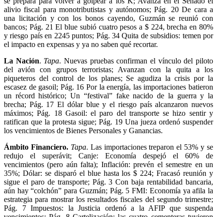
se prepara para volver a golpear a los K; Avanza en el Senado el
alivio fiscal para monotributistas y autónomos; Pág. 20 De cara a
una licitación y con los bonos cayendo, Guzmán se reunió con
bancos; Pág. 21 El blue subió cuatro pesos a $ 224, brecha en 80%
y riesgo país en 2245 puntos; Pág. 34 Quita de subsidios: temen por
el impacto en expensas y ya no saben qué recortar.
La Nación
.
Tapa
. Nuevas pruebas confirman el vínculo del piloto
del avión con grupos terroristas; Avanzan con la quita a los
piqueteros del control de los planes; Se agudiza la crisis por la
escasez de gasoil; Pág. 16 Por la energía, las importaciones batieron
un récord histórico; Un “festival” fake nacido de la guerra y la
brecha; Pág. 17 El dólar blue y el riesgo país alcanzaron nuevos
máximos; Pág. 18 Gasoil: el paro del transporte se hizo sentir y
ratifican que la protesta sigue; Pág. 19 Una jueza ordenó suspender
los vencimientos de Bienes Personales y Ganancias.
Ámbito Financiero.
Tapa
. Las importaciones treparon el 53% y se
redujo el superávit; Canje: Economía despejó el 60% de
vencimientos (pero aún falta); Inflación: prevén el semestre en un
35%; Dólar: se disparó el blue hasta los $ 224; Fracasó reunión y
sigue el paro de transporte; Pág. 3 Con baja rentabilidad bancaria,
aún hay “colchón” para Guzmán; Pág. 5 FMI: Economía ya afila la
estrategia para mostrar los resultados fiscales del segundo trimestre;
Pág. 7 Impuestos: la Justicia ordenó a la AFIP que suspenda
vencimientos; Pág. 8 Cartelización: las cuatro cementeras tuvieron