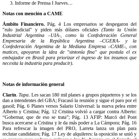
Informe de Prensa I Jueves…
Notas con mención a CAME
Ámbito Financiero.
Pág. 4 Los empresarios se despegaron del
"rulo judicial" y piden más dólares oficiales
(Tanto la Unión
Industrial Argentina –UIA-, como la Confederación General
Empresaria de la República Argentina –CGERA- y la
Confederación Argentina de la Mediana Empresa –CAME-, con
matices, apoyaron la idea de "sintonía fina" que postula el ex
embajador en Brasil para priorizar el ingreso de los insumos que
necesita la industria para producir).
Notas de información general
Clarín
.
Tapa
. Les sacan 180 mil planes a grupos piqueteros y se los
dan a intendentes del GBA; Fracasó la reunión y sigue el paro por el
gasoil; Pág. 6 Planes versos Salario Universal: la nueva pelea entre
Alberto y Cristina; Pág. 12 Cristina volvió a cargar contra Alberto:
“Gobernar, que de eso se trata”; Pág. 13 AFIP: Marcó del Pont
busca acercarse a Cristina y le da más poder a La Cámpora; Pág. 16
Para refrescar la imagen del PRO, Larreta lanza un plan para
reclutar candidatos; Pág. 17 Ley de alquileres: la oposición se unió y