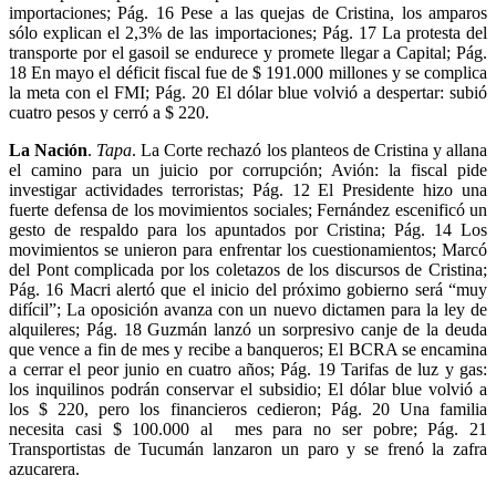
importaciones; Pág. 16 Pese a las quejas de Cristina, los amparos
sólo explican el 2,3% de las importaciones; Pág. 17 La protesta del
transporte por el gasoil se endurece y promete llegar a Capital; Pág.
18 En mayo el déficit fiscal fue de $ 191.000 millones y se complica
la meta con el FMI; Pág. 20 El dólar blue volvió a despertar: subió
cuatro pesos y cerró a $ 220.
La Nación
.
Tapa
. La Corte rechazó los planteos de Cristina y allana
el camino para un juicio por corrupción; Avión: la fiscal pide
investigar actividades terroristas; Pág. 12 El Presidente hizo una
fuerte defensa de los movimientos sociales; Fernández escenificó un
gesto de respaldo para los apuntados por Cristina; Pág. 14 Los
movimientos se unieron para enfrentar los cuestionamientos; Marcó
del Pont complicada por los coletazos de los discursos de Cristina;
Pág. 16 Macri alertó que el inicio del próximo gobierno será “muy
difícil”; La oposición avanza con un nuevo dictamen para la ley de
alquileres; Pág. 18 Guzmán lanzó un sorpresivo canje de la deuda
que vence a fin de mes y recibe a banqueros; El BCRA se encamina
a cerrar el peor junio en cuatro años; Pág. 19 Tarifas de luz y gas:
los inquilinos podrán conservar el subsidio; El dólar blue volvió a
los $ 220, pero los financieros cedieron; Pág. 20 Una familia
necesita casi $ 100.000 al mes para no ser pobre; Pág. 21
Transportistas de Tucumán lanzaron un paro y se frenó la zafra
azucarera.