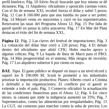
perfil histórico; Pág. 10 Alivio fiscal: buscarán que hoy mismo se dé
dictamen; Pág. 11 Alquileres: oficialismo y oposición cuentan votos;
Con el fin de semana XXL recobró fuerza el dólar y subió 5 pesos;
Pág. 12 Casi $ 100.000 para que una familia no pase a ser pobre;
Pág. 14 Mejoró venta en mayoristas y cayó en los supermercados;
Renovaron las tasas del Programa Ahora 12; Pág. 15 Por falta de
gasoil quedó en pausa la zafra azucarera; Pág. 17 En Mar del Plata
destacan el éxito del fin de semana XXL.
Página 12
. Pág. 2 Las claves del festival de importaciones; Pág. 3
La cotización del dólar blue cerró a 220 pesos; Pág. 4 El debate
dentro del oficialismo que abrió CFK; Hubo mucho apoyo y
algunas críticas; Pág. 9 La bajada de línea de Macri para el PRO;
Pág. 14 Más progresividad en el sistema; Más riesgos de recesión;
Pág. 17 Los alquileres subieron 6 por ciento en mayo.
BAE
.
Tapa
. El gasto público se disparó en mayo a un nivel récord y
superó los $ 190.000 M; Scioli le prometió a los industriales
priorizar la importación productiva; Planes: Alberto cruzó a Cristina
y defendió a las organizaciones; El conflicto por el gasoil se
extiende a todo el país; Pág. 3 Comercio oficializó la actualización
de las condiciones financieras para el Ahora 12; Pág. 6 En cinco
meses, la canasta que mide la indigencia aumentó un 35%; Pág. 7
Supermercados, contra las alimenticias por irregularidades; Pág. 15
La CGT, sin consenso para marchar contra la suba de precios; Los