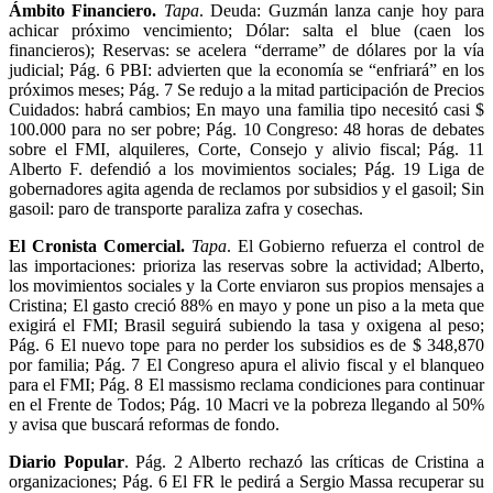
Ámbito Financiero.
Tapa
. Deuda: Guzmán lanza canje hoy para
achicar próximo vencimiento; Dólar: salta el blue (caen los
financieros); Reservas: se acelera “derrame” de dólares por la vía
judicial; Pág. 6 PBI: advierten que la economía se “enfriará” en los
próximos meses; Pág. 7 Se redujo a la mitad participación de Precios
Cuidados: habrá cambios; En mayo una familia tipo necesitó casi $
100.000 para no ser pobre; Pág. 10 Congreso: 48 horas de debates
sobre el FMI, alquileres, Corte, Consejo y alivio fiscal; Pág. 11
Alberto F. defendió a los movimientos sociales; Pág. 19 Liga de
gobernadores agita agenda de reclamos por subsidios y el gasoil; Sin
gasoil: paro de transporte paraliza zafra y cosechas.
El Cronista Comercial.
Tapa
. El Gobierno refuerza el control de
las importaciones: prioriza las reservas sobre la actividad; Alberto,
los movimientos sociales y la Corte enviaron sus propios mensajes a
Cristina; El gasto creció 88% en mayo y pone un piso a la meta que
exigirá el FMI; Brasil seguirá subiendo la tasa y oxigena al peso;
Pág. 6 El nuevo tope para no perder los subsidios es de $ 348,870
por familia; Pág. 7 El Congreso apura el alivio fiscal y el blanqueo
para el FMI; Pág. 8 El massismo reclama condiciones para continuar
en el Frente de Todos; Pág. 10 Macri ve la pobreza llegando al 50%
y avisa que buscará reformas de fondo.
Diario Popular
. Pág. 2 Alberto rechazó las críticas de Cristina a
organizaciones; Pág. 6 El FR le pedirá a Sergio Massa recuperar su