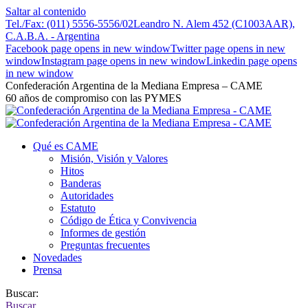
Saltar al contenido
Tel./Fax: (011) 5556-5556/02
Leandro N. Alem 452 (C1003AAR),
C.A.B.A. - Argentina
Facebook page opens in new window
Twitter page opens in new
window
Instagram page opens in new window
Linkedin page opens
in new window
Confederación Argentina de la Mediana Empresa – CAME
60 años de compromiso con las PYMES
Qué es CAME
Misión, Visión y Valores
Hitos
Banderas
Autoridades
Estatuto
Código de Ética y Convivencia
Informes de gestión
Preguntas frecuentes
Novedades
Prensa
Buscar:
Buscar