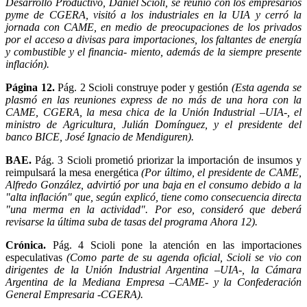
Desarrollo Productivo, Daniel Scioli, se reunió con los empresarios
pyme de CGERA, visitó a los industriales en la UIA y cerró la
jornada con CAME, en medio de preocupaciones de los privados
por el acceso a divisas para importaciones, los faltantes de energía
y combustible y el financia- miento, además de la siempre presente
inflación).
Página 12.
Pág. 2 Scioli construye poder y gestión
(Esta agenda se
plasmó en las reuniones express de no más de una hora con la
CAME, CGERA, la mesa chica de la Unión Industrial –UIA-, el
ministro de Agricultura, Julián Domínguez, y el presidente del
banco BICE, José Ignacio de Mendiguren).
BAE.
Pág. 3 Scioli prometió priorizar la importación de insumos y
reimpulsará la mesa energética
(Por último, el presidente de CAME,
Alfredo González, advirtió por una baja en el consumo debido a la
"alta inflación" que, según explicó, tiene como consecuencia directa
"una merma en la actividad". Por eso, consideró que deberá
revisarse la última suba de tasas del programa Ahora 12).
Crónica.
Pág. 4 Scioli pone la atención en las importaciones
especulativas
(Como parte de su agenda oficial, Scioli se vio con
dirigentes de la Unión Industrial Argentina –UIA-, la Cámara
Argentina de la Mediana Empresa –CAME- y la Confederación
General Empresaria -CGERA).