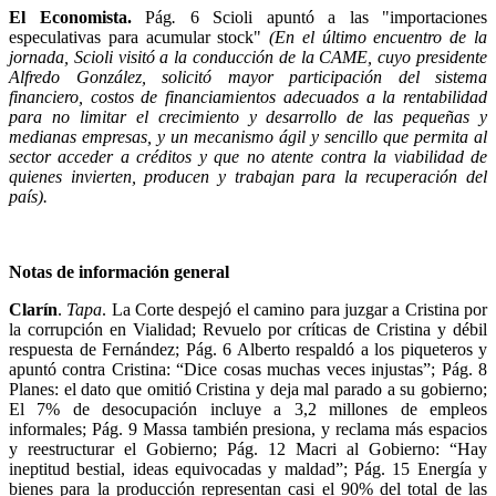
El Economista.
Pág
.
6 Scioli apuntó a las "importaciones
especulativas para acumular stock"
(En el último encuentro de la
jornada, Scioli visitó a la conducción de la CAME, cuyo presidente
Alfredo González, solicitó mayor participación del sistema
financiero, costos de financiamientos adecuados a la rentabilidad
para no limitar el crecimiento y desarrollo de las pequeñas y
medianas empresas, y un mecanismo ágil y sencillo que permita al
sector acceder a créditos y que no atente contra la viabilidad de
quienes invierten, producen y trabajan para la recuperación del
país).
Notas de información general
Clarín
.
Tapa
. La Corte despejó el camino para juzgar a Cristina por
la corrupción en Vialidad; Revuelo por críticas de Cristina y débil
respuesta de Fernández; Pág. 6 Alberto respaldó a los piqueteros y
apuntó contra Cristina: “Dice cosas muchas veces injustas”; Pág. 8
Planes: el dato que omitió Cristina y deja mal parado a su gobierno;
El 7% de desocupación incluye a 3,2 millones de empleos
informales; Pág. 9 Massa también presiona, y reclama más espacios
y reestructurar el Gobierno; Pág. 12 Macri al Gobierno: “Hay
ineptitud bestial, ideas equivocadas y maldad”; Pág. 15 Energía y
bienes para la producción representan casi el 90% del total de las