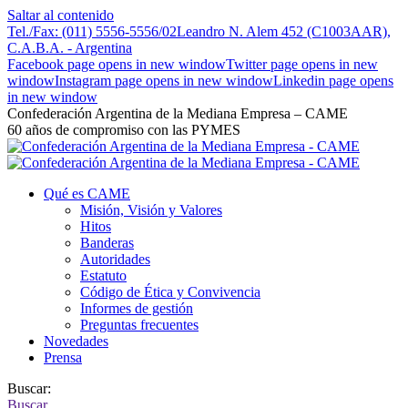
Saltar al contenido
Tel./Fax: (011) 5556-5556/02
Leandro N. Alem 452 (C1003AAR),
C.A.B.A. - Argentina
Facebook page opens in new window
Twitter page opens in new
window
Instagram page opens in new window
Linkedin page opens
in new window
Confederación Argentina de la Mediana Empresa – CAME
60 años de compromiso con las PYMES
Qué es CAME
Misión, Visión y Valores
Hitos
Banderas
Autoridades
Estatuto
Código de Ética y Convivencia
Informes de gestión
Preguntas frecuentes
Novedades
Prensa
Buscar:
Buscar